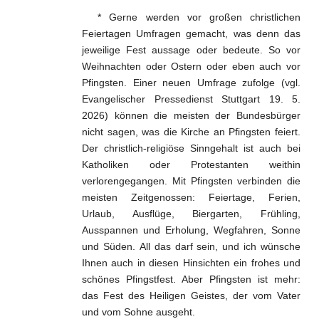
Glaube und geistl. Leben
* Gerne werden vor großen christlichen
Weltkirche und Ortskirche
Feiertagen Umfragen gemacht, was denn das
jeweilige Fest aussage oder bedeute. So vor
Gesellschaft und Staat
Weihnachten oder Ostern oder eben auch vor
Pfingsten. Einer neuen Umfrage zufolge (vgl.
Impressum
Evangelischer Pressedienst Stuttgart 19. 5.
2026) können die meisten der Bundesbürger
nicht sagen, was die Kirche an Pfingsten feiert.
Der christlich-religiöse Sinngehalt ist auch bei
Katholiken oder Protestanten weithin
verlorengegangen. Mit Pfingsten verbinden die
meisten Zeitgenossen: Feiertage, Ferien,
Urlaub, Ausflüge, Biergarten, Frühling,
Ausspannen und Erholung, Wegfahren, Sonne
und Süden.
All
das darf sein, und ich wünsche
Ihnen auch in diesen Hinsichten ein frohes und
schönes Pfingstfest. Aber Pfingsten ist mehr:
das Fest des Heiligen Geistes, der vom Vater
und vom Sohne ausgeht.