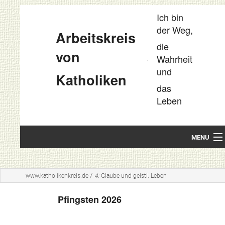
Ich bin
der Weg,
Arbeitskreis
die
von
Wahrheit
und
Katholiken
das
Leben
MENU
Startseite
/
www.katholikenkreis.de
4:
Glaube und geistl. Leben
Unsere Leitideen
Pfingsten 2026
Kompakt