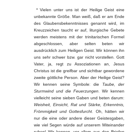
* Vielen unter uns ist der Heilige Geist eine
unbekannte Größe. Man weiß, daß er am Ende
des Glaubensbekenntnisses genannt wird, im
Kreuzzeichen taucht er auf, liturgische Gebete
werden meistens mit der trinitarischen Formel
abgeschlossen, aber selten beten wir
ausdrücklich zum Heiligen Geist. Wir können ihn
uns sehr schwer bzw. gar nicht vorstellen. Gott
Vater, ja, regt zu Assoziationen an, Jesus
Christus ist die greifbar und sichtbar gewordene
zweite göttliche Person. Aber der Heilige Geist?
Wir kennen seine Symbole: die
Taube, der
Sturmwind und die Feuerzungen
. Wir kennen
vielleicht seine sieben Gaben und beten darum:
Weisheit, Einsicht, Rat und Stärke, Erkenntnis,
Frömmigkeit und Gottesfurcht
. Oh, hätten wir
nur die eine oder andere dieser Geistesgaben,
wie viel Segen würde auf unserem Miteinander
ruhen! Wir kennen, vor allem aus den Briefen