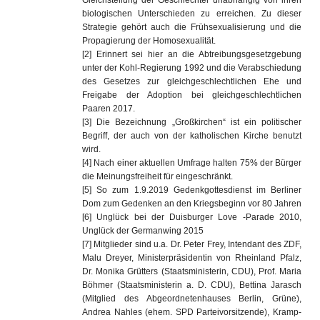
Gleichstellung der Geschlechter unabhängig von ihren
biologischen Unterschieden zu erreichen. Zu dieser
Strategie gehört auch die Frühsexualisierung und die
Propagierung der Homosexualität.
[2] Erinnert sei hier an die Abtreibungsgesetzgebung
unter der Kohl-Regierung 1992 und die Verabschiedung
des Gesetzes zur gleichgeschlechtlichen Ehe und
Freigabe der Adoption bei gleichgeschlechtlichen
Paaren 2017.
[3] Die Bezeichnung „Großkirchen“ ist ein politischer
Begriff, der auch von der katholischen Kirche benutzt
wird.
[4] Nach einer aktuellen Umfrage halten 75% der Bürger
die Meinungsfreiheit für eingeschränkt.
[5] So zum 1.9.2019 Gedenkgottesdienst im Berliner
Dom zum Gedenken an den Kriegsbeginn vor 80 Jahren
[6] Unglück bei der Duisburger
Love
-Parade 2010,
Unglück der Germanwing 2015
[7] Mitglieder sind u.a. Dr. Peter Frey, Intendant des ZDF,
Malu Dreyer, Ministerpräsidentin von Rheinland Pfalz,
Dr. Monika Grütters (Staatsministerin, CDU), Prof. Maria
Böhmer (Staatsministerin a. D. CDU), Bettina Jarasch
(Mitglied des Abgeordnetenhauses Berlin, Grüne),
Andrea Nahles (ehem. SPD Parteivorsitzende), Kramp-