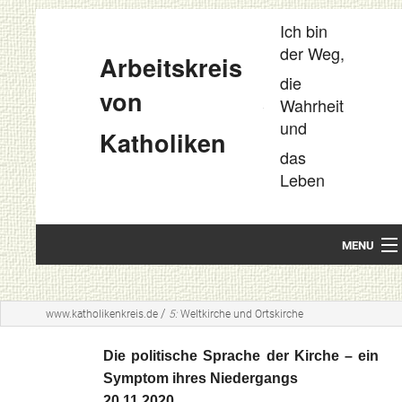
Ich bin
der Weg,
Arbeitskreis
die
von
Wahrheit
und
Katholiken
das
Leben
MENU
Startseite
/
www.katholikenkreis.de
5:
Weltkirche und Ortskirche
Unsere Leitideen
Die politische Sprache der Kirche – ein
Kompakt
Symptom ihres Niedergangs
20.11.2020