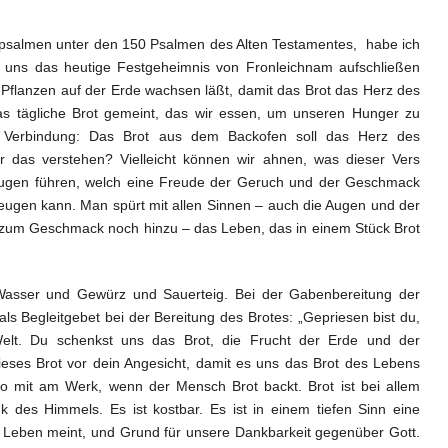
psalmen unter den 150 Psalmen des Alten Testamentes, habe ich
 uns das heutige Festgeheimnis von Fronleichnam aufschließen
t Pflanzen auf der Erde wachsen läßt, damit das Brot das Herz des
as tägliche Brot gemeint, das wir essen, um unseren Hunger zu
ige Verbindung: Das Brot aus dem Backofen soll das Herz des
r das verstehen? Vielleicht können wir ahnen, was dieser Vers
ugen führen, welch eine Freude der Geruch und der Geschmack
eugen kann. Man spürt mit allen Sinnen – auch die Augen und der
um Geschmack noch hinzu – das Leben, das in einem Stück Brot
Wasser und Gewürz und Sauerteig. Bei der Gabenbereitung der
 als Begleitgebet bei der Bereitung des Brotes: „Gepriesen bist du,
Welt. Du schenkst uns das Brot, die Frucht der Erde und der
ieses Brot vor dein Angesicht, damit es uns das Brot des Lebens
lso mit am Werk, wenn der Mensch Brot backt. Brot ist bei allem
 des Himmels. Es ist kostbar. Es ist in einem tiefen Sinn eine
r Leben meint, und Grund für unsere Dankbarkeit gegenüber Gott.