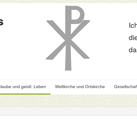
s
Ic
di
da
laube und geistl. Leben
Weltkirche und Ortskirche
Gesellschaf