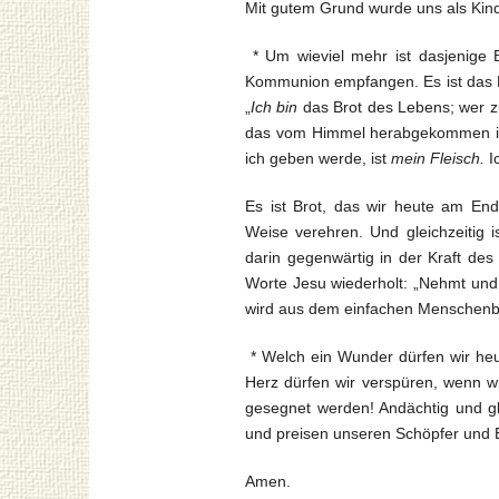
Mit gutem Grund wurde uns als Kind
* Um wieviel mehr ist dasjenige B
Kommunion empfangen. Es ist das B
„
Ich bin
das Brot des Lebens; wer 
das vom Himmel herabgekommen ist.
ich geben werde, ist
mein Fleisch.
Ic
Es ist Brot, das wir heute am End
Weise verehren. Und gleichzeitig i
darin gegenwärtig in der Kraft des
Worte Jesu wiederholt: „Nehmt und 
wird aus dem einfachen Menschenbro
* Welch ein Wunder dürfen wir heu
Herz dürfen wir verspüren, wenn w
gesegnet werden! Andächtig und gl
und preisen unseren Schöpfer und E
Amen.