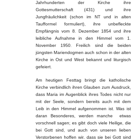
Glaube und geistl. Leben
Jahrhunderten der Kirche ihre
Gottesmutterschaft (431) und ihre
Weltkirche und Ortskirche
Jungfräulichkeit (schon im NT und in alten
Taufformel formuliert), ihre unbefleckte
Gesellschaft und Staat
Empfängnis vom 8. Dezember 1854 und ihre
leibliche Aufnahme in den Himmel vom 1.
Impressum
November 1950. Freilich sind die beiden
jüngsten Mariendogmen auch schon in der alten
Kirche in Ost und West bekannt und liturgisch
gefeiert.
Am heutigen Festtag bringt die katholische
Kirche verbindlich ihren Glauben zum Ausdruck,
dass Maria im Augenblick ihres Todes nicht nur
mit der Seele, sondern bereits auch mit dem
Leib in den Himmel aufgenommen ist. Was ist
daran Besonderes, werden manche etwas
vorschnell sagen; es gibt doch viele Heilige, die
bei Gott sind, und auch von unseren lieben
Verstorbenen hoffen wir, dass sie bei Gott sind