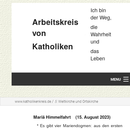
Ich bin
der Weg,
Arbeitskreis
die
von
Wahrheit
und
Katholiken
das
Leben
MENU
Startseite
/
www.katholikenkreis.de
5:
Weltkirche und Ortskirche
Unsere Leitideen
Mariä Himmelfahrt (15. August 2023)
Kompakt
* Es gibt vier Mariendogmen: aus den ersten