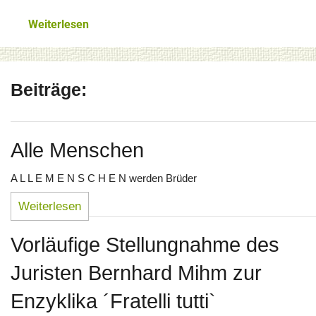
Glaube und geistl. Leben
Weiterlesen
Weltkirche und Ortskirche
Gesellschaft und Staat
Beiträge:
Impressum
Alle Menschen
A L L E M E N S C H E N werden Brüder
Weiterlesen
Vorläufige Stellungnahme des
Juristen Bernhard Mihm zur
Enzyklika ´Fratelli tutti`