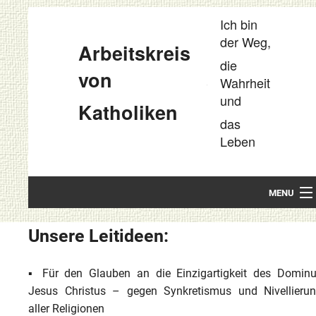
Ich bin
der Weg,
Arbeitskreis
die
von
Wahrheit
und
Katholiken
das
Leben
MENU
Startseite
Unsere Leitideen:
Unsere Leitideen
▪ Für den Glauben an die Einzigartigkeit des Domin
Kompakt
Jesus Christus – gegen Synkretismus und Nivellieru
aller Religionen