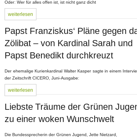
Glaube und geistl. Leben
Oder: Wer für alles offen ist, ist nicht ganz dicht
Weltkirche und Ortskirche
weiterlesen
Gesellschaft und Staat
Papst Franziskus‘ Pläne gegen d
Impressum
Zölibat – von Kardinal Sarah und
Papst Benedikt durchkreuzt
Der ehemalige Kurienkardinal Walter Kasper sagte in einem Intervi
der Zeitschrift CICERO, Juni-Ausgabe:
weiterlesen
Liebste Träume der Grünen Juge
zu einer woken Wunschwelt
Die Bundessprecherin der Grünen Jugend, Jette Nietzard,