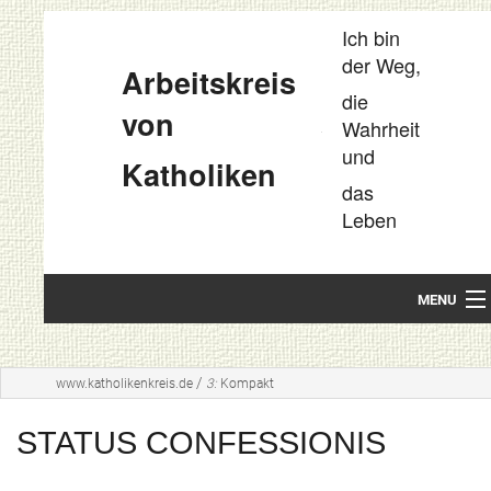
Ich bin
der Weg,
Arbeitskreis
die
von
Wahrheit
und
Katholiken
das
Leben
MENU
Startseite
/
www.katholikenkreis.de
3:
Kompakt
Unsere Leitideen
STATUS CONFESSIONIS
Kompakt